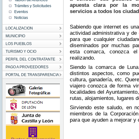
Tablón de Anuncios
apuesta clara por la mo
Trámites y Solicitudes
servicios a todos los ciuda
Eventos
Noticias
Sabiendo que internet es una
LOCALIZACION
actividad administrativa y de
MUNICIPIO
para que cualquier ciudadan
LOS PUEBLOS
diseminados por muchas par
esta comarca, conozca el 
TURISMO Y OCIO
realizando.
PERFIL DEL CONTRATANTE
Siendo la comarca de Luna
PAGO A PROVEEDORES
distintos aspectos, como pu
PORTAL DE TRANSPARENCIA
cultura, ganadería, etc. Quer
viajero conozca de forma virt
localidades del Ayuntamiento,
rutas, alojamientos, lugares d
Sirviendo este saludo, en n
miembros de la Corporación
para que ayuden a mejorar y 